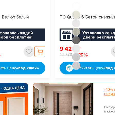
1 Велюр белый
ПО QuLine 6 Бетон снежны
тановка
каждой
Установка
кажд
вери
бесплатно!
двери
бесплат
9 423
₽
₽
%
-20%
11 779
ать цену
«под ключ»
Рассчитать цену
«под 
-10% 
покуп
Выгодн
межко