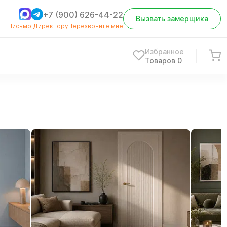
+7 (900) 626-44-22
Вызвать замерщика
Письмо Директору
Перезвоните мне
Избранное
Товаров
0