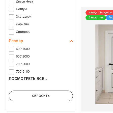
Двери Нева
Остиум
Каждая 3-я дверь 
Эко-двери
В наличии
Мо
Дариано
Ситидорс
Размер
600*1900
600*2000
700*2000
700*2100
ПОСМОТРЕТЬ ВСЕ