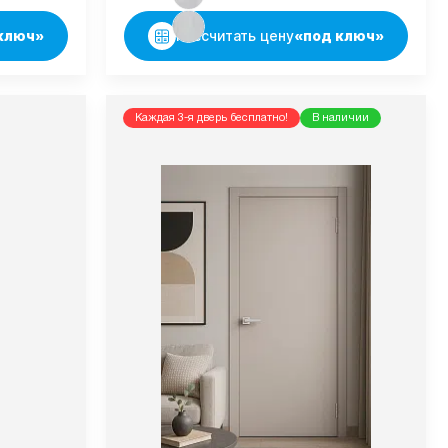
ключ»
Рассчитать цену
«под ключ»
Каждая 3-я дверь бесплатно!
В наличии