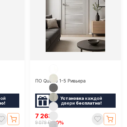
ПО QuLine 1-5 Ривьера
ой
Установка
каждой
но!
двери
бесплатно!
7 263
₽
₽
-20%
9 079