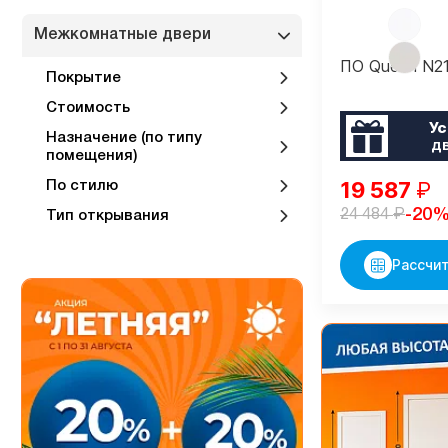
Межкомнатные двери
ПО Queen N2
Покрытие
Стоимость
Ус
Назначение (по типу
д
помещения)
19 587
₽
По стилю
₽
-20
24 484
Тип открывания
Рассчит