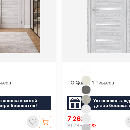
вьера
ПО QuLine 1 Ривьера
тановка
каждой
Установка
кажд
вери
бесплатно!
двери
бесплат
7 263
₽
₽
-20%
9 079