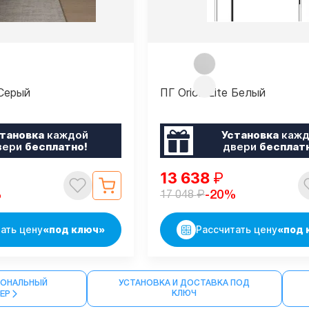
 Серый
ПГ Orion Lite Белый
тановка
каждой
Установка
кажд
вери
бесплатно!
двери
бесплат
13 638
₽
₽
%
-20%
17 048
ать цену
«под ключ»
Рассчитать цену
«под 
ОНАЛЬНЫЙ
УСТАНОВКА И ДОСТАВКА ПОД
КЛЮЧ
МЕР