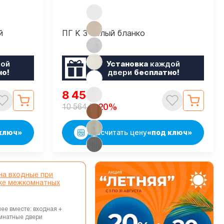
й
ПГ K 3 Белый бланко
ой
Установка
каждой
но!
двери
бесплатно!
8 451
₽
₽
-20%
10 564
ключ»
Рассчитать цену
«под ключ»
на входные при
ке межкомнатных
ее вместе: входная +
мнатные двери