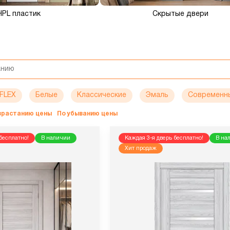
HPL пластик
Скрытые двери
FLEX
Белые
Классические
Эмаль
Современн
озрастанию цены
По убыванию цены
бесплатно!
В наличии
Каждая 3-я дверь бесплатно!
В на
Хит продаж