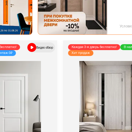
Услови
бесплатно!
Видео обзор
Каждая 3-я дверь бесплатно!
В на
нтаж 0₽
Хит продаж