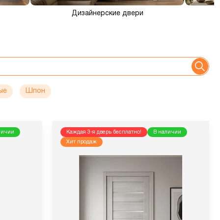
Дизайнерские двери
ые
Шпон
личии
Каждая 3-я дверь бесплатно!
В наличии
Хит продаж