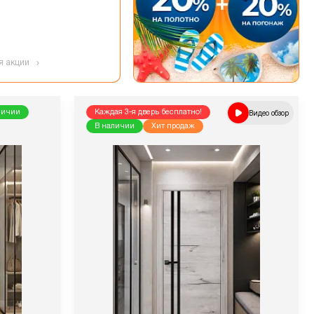
я акции
личии
Каждая 3-я дверь бесплатно!
Видео обзор
В наличии
Хит продаж