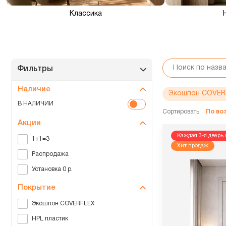
Классика
Фильтры
Наличие
Экошпон COVER
В НАЛИЧИИ
Сортировать:
По в
Акции
Каждая 3-я дверь 
1+1=3
Хит продаж
Распродажа
Установка 0 р.
Покрытие
Экошпон COVERFLEX
HPL пластик