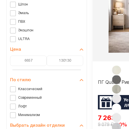
Шпон
Эмаль
ПВХ
Экошпон
ULTRA
Цена
По стилю
ПГ QuLine Ри
Классический
Современный
Ус
д
Лофт
Минимализм
7 263
₽
₽
-20%
9 079
Выбрать дизайн отделки