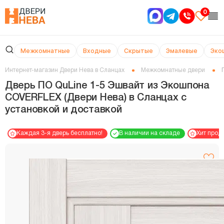
0
Межкомнатные
Входные
Скрытые
Эмалевые
Эко
Интернет-магазин Двери Нева в Сланцах
Межкомнатные двери
Дверь ПО QuLine 1-5 Эшвайт из Экошпона
COVERFLEX (Двери Нева) в Сланцах с
установкой и доставкой
Каждая 3-я дверь бесплатно!
В наличии на складе
Хит прод