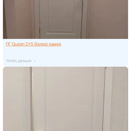
ПГ Queen D15 Велюр камея
читать дальше