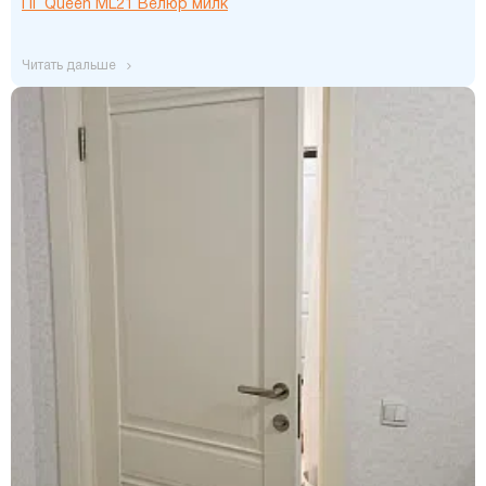
ПГ Queen ML21 Велюр милк
читать дальше