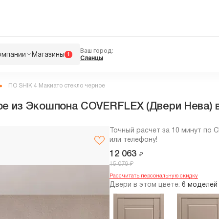
Ваш город:
омпании
Магазины
1
Сланцы
ПО SHIK 4 Макиато стекло черное
ое из Экошпона COVERFLEX (Двери Нева) в
Точный расчет за 10 минут по 
или телефону!
12 063
₽
₽
15 079
Рассчитать персональную скидку
Двери в этом цвете:
6 моделей