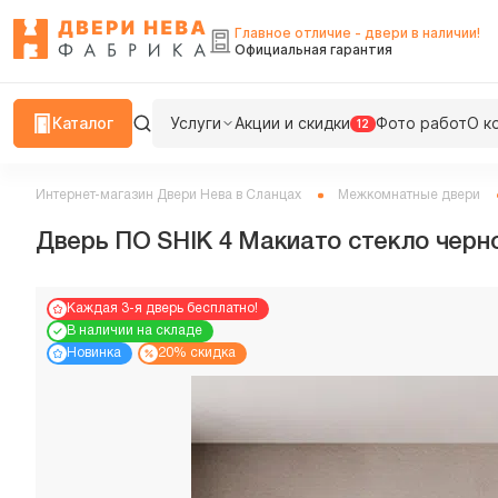
Главное отличие - двери в наличии!
Официальная гарантия
Каталог
Услуги
Акции и скидки
Фото работ
О к
12
Интернет-магазин Двери Нева в Сланцах
Межкомнатные двери
Дверь ПО SHIK 4 Макиато стекло черн
Каждая 3-я дверь бесплатно!
В наличии на складе
Новинка
20% скидка